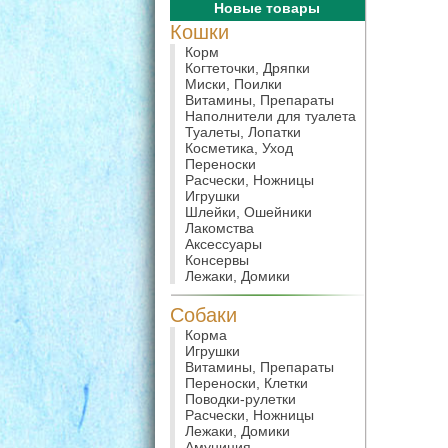
Новые товары
Кошки
Корм
Когтеточки, Дряпки
Миски, Поилки
Витамины, Препараты
Наполнители для туалета
Туалеты, Лопатки
Косметика, Уход
Переноски
Расчески, Ножницы
Игрушки
Шлейки, Ошейники
Лакомства
Аксессуары
Консервы
Лежаки, Домики
Собаки
Корма
Игрушки
Витамины, Препараты
Переноски, Клетки
Поводки-рулетки
Расчески, Ножницы
Лежаки, Домики
Амуниция