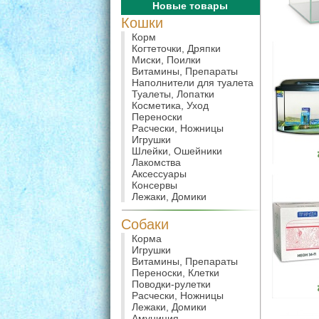
Новые товары
Кошки
Корм
Когтеточки, Дряпки
Миски, Поилки
Витамины, Препараты
Наполнители для туалета
Туалеты, Лопатки
Косметика, Уход
Переноски
Расчески, Ножницы
Игрушки
Шлейки, Ошейники
Лакомства
Аксессуары
Консервы
Лежаки, Домики
Собаки
Корма
Игрушки
Витамины, Препараты
Переноски, Клетки
Поводки-рулетки
Расчески, Ножницы
Лежаки, Домики
Амуниция