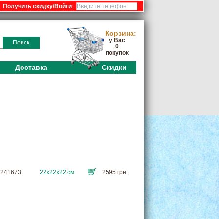
:
Корзина:
у Вас
Поиск
0
покупок
Доставка
Скидки
PR241673
22х22х22 см
2595 грн.