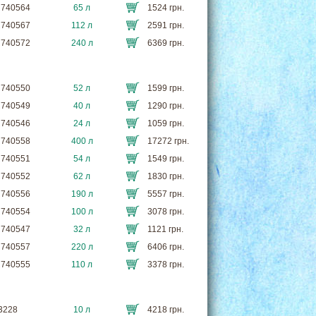
PR740564
65 л
1524 грн.
PR740567
112 л
2591 грн.
PR740572
240 л
6369 грн.
PR740550
52 л
1599 грн.
PR740549
40 л
1290 грн.
PR740546
24 л
1059 грн.
PR740558
400 л
17272 грн.
PR740551
54 л
1549 грн.
PR740552
62 л
1830 грн.
PR740556
190 л
5557 грн.
PR740554
100 л
3078 грн.
PR740547
32 л
1121 грн.
PR740557
220 л
6406 грн.
PR740555
110 л
3378 грн.
13228
10 л
4218 грн.