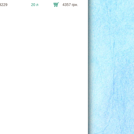
13229
20 л
4357 грн.