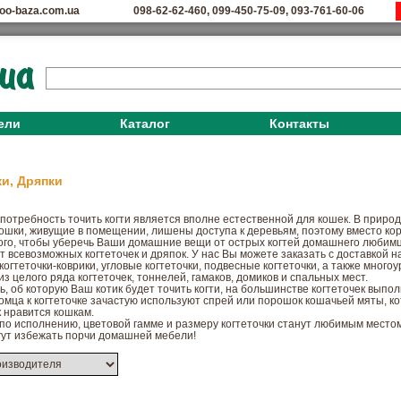
oo-baza.com.ua
098-62-62-460
,
099-450-75-09
,
093-761-60-06
ели
Каталог
Контакты
ки, Дряпки
отребность точить когти является вполне естественной для кошек. В природ
Кошки, живущие в помещении, лишены доступа к деревьям, поэтому вместо ко
того, чтобы уберечь Ваши домашние вещи от острых когтей домашнего любим
 всевозможных когтеточек и дряпок. У нас Вы можете заказать с доставкой н
огтеточки-коврики, угловые когтеточки, подвесные когтеточки, а также много
з целого ряда когтеточек, тоннелей, гамаков, домиков и спальных мест.
, об которую Ваш котик будет точить когти, на большинстве когтеточек выпол
омца к когтеточке зачастую используют спрей или порошок кошачьей мяты, к
 нравится кошкам.
по исполнению, цветовой гамме и размеру когтеточки станут любимым мест
гут избежать порчи домашней мебели!