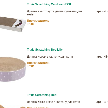
Trixie Scratching Cardboard XXL
Дряпка з картону та двома кульками для
арт. - 4
котів
Производитель:
Trixie
Trixie Scratching Bed Lilly
Дряпка-лежак з картону для котів
арт. - 4
Производитель:
Trixie
Trixie Scratching Bed
Дряпка-ліжко Trixie з картону для котів
арт. - 4