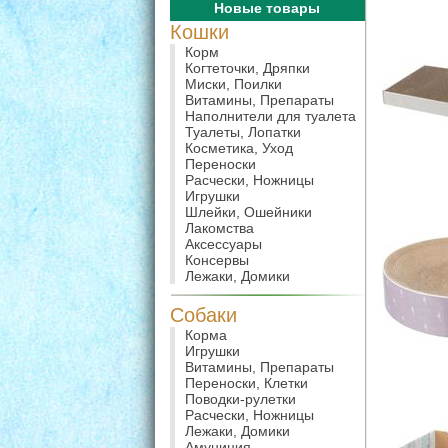
Новые товары
Кошки
Корм
Когтеточки, Дряпки
Миски, Поилки
Витамины, Препараты
Наполнители для туалета
Туалеты, Лопатки
Косметика, Уход
Переноски
Расчески, Ножницы
Игрушки
Шлейки, Ошейники
Лакомства
Аксессуары
Консервы
Лежаки, Домики
Собаки
Корма
Игрушки
Витамины, Препараты
Переноски, Клетки
Поводки-рулетки
Расчески, Ножницы
Лежаки, Домики
Амуниция