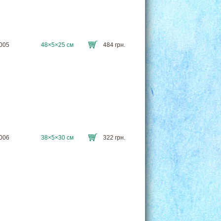
8005
48×5×25 см
484 грн.
8006
38×5×30 см
322 грн.