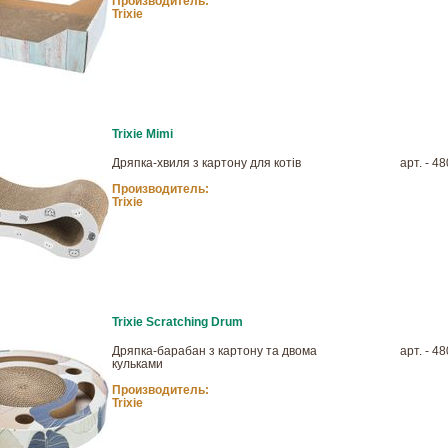
Производитель:
Trixie
Trixie Mimi
Дряпка-хвиля з картону для котів
арт. - 4
Производитель:
Trixie
Trixie Scratching Drum
Дряпка-барабан з картону та двома
арт. - 4
кульками
Производитель:
Trixie