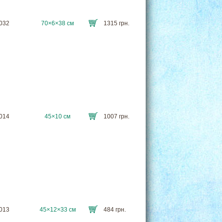
8032
70×6×38 см
1315 грн.
8014
45×10 см
1007 грн.
8013
45×12×33 см
484 грн.