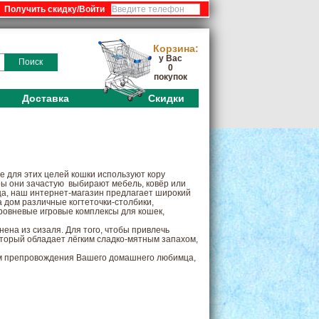
:
Корзина:
у Вас
Поиск
0
покупок
Доставка
Скидки
е для этих целей кошки используют кору
ры они зачастую
выбирают мебель, ковёр или
ца, наш интернет-магазин предлагает широкий
а дом различные когтеточки-столбики,
уровневые игровые комплексы для кошек,
нена из сизаля. Для того, чтобы привлечь
оторый обладает лёгким сладко-мятным запахом,
ом препровождения Вашего домашнего любимца,