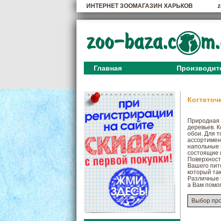
ИНТЕРНЕТ ЗООМАГАЗИН ХАРЬКОВ
z
Главная
Производит
Когтеточ
Природная п
деревьев. 
обои. Для 
ассортимент
напольные к
состоящие и
Поверхность
Вашего пит
который так
Различные 
а Вам помо