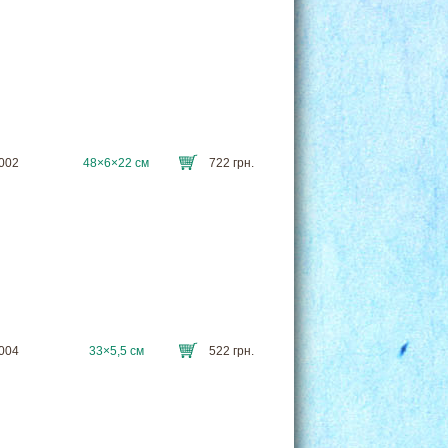
8002
48×6×22 см
722 грн.
8004
33×5,5 см
522 грн.