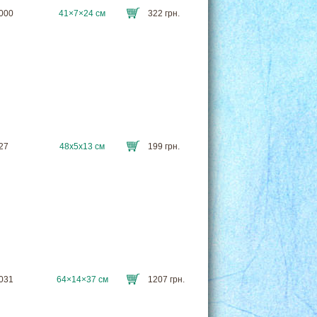
8000
41×7×24 см
322 грн.
327
48х5х13 см
199 грн.
8031
64×14×37 см
1207 грн.